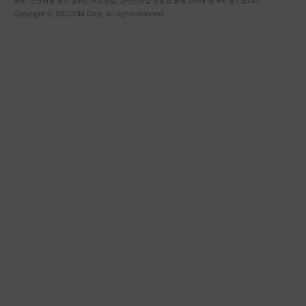
배포, 스크래핑 등의 행위는 저작권법, 콘텐츠사업 진흥법 등에 의하여 엄격히 금지됩니다.
Copyright ⓒ SSG.COM Corp. All rights reserved.
스토어 좋아요