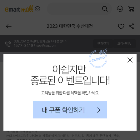
이마트몰
본
담은 상품 수
몰 목록 펼치기
검색
고객센터AI
장바구니
문
바
로
이전 페이지
공유하기
2023 대한민국 수산대전
가
기
SSG.COM 고객센터 / 전자금융거래 분쟁처리
전화걸기
고객센터AI
1577-3419 /
ssg@ssg.com
종료된 이벤트입니다!
레이어 팝업 닫기
로그인
회원가입
PC버전
(주)에스에스지닷컴
대표자: 최택원
|
사업자등록번호: 870-88-01143
통신판매업 신고번호: 제2025-서울영등포-0509호
사업자정보 확인
개인정보관리책임자: 김우진
|
주소: 서울특별시 영등포구 영신로34길 30
호스팅서비스 사업자 : (주)에스에스지닷컴
고객님을 위해 다른 혜택을 확인하세요.
우리은행 채무지급보증 안내
서비스가입사실 확인
당사는 고객님이 현금 결제한 금액에 대해 우리은행과
내 쿠폰 확인하기
채무지급 보증 계약을 체결하여 안전거래를 보장하고 있습니다.
회사소개
이용약관
개인정보처리방침
청소년보호방침
소비자분쟁해결기준
입점상담
㈜에스에스지닷컴은 SSG.COM 실시간 항공권, 실시간 렌터카 서비스, 티켓 예매 서비스의
통신판매중개자로서 거래 당사자가 아니며, 입점 판매사가 등록한 상품 정보 및 거래에 대
해 책임을 지지 않습니다.
㈜에스에스지닷컴 사이트의 상품/판매자/쇼핑정보, 컨텐츠, UI 등에 대한 무단 복제, 전송,