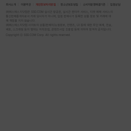
회사소개
이용약관
개인정보처리방침
청소년보호방침
소비자분쟁해결기준
입점상담
㈜에스에스지닷컴은 SSG.COM 실시간 항공권, 실시간 렌터카 서비스, 티켓 예매 서비스의
통신판매중개자로서 거래 당사자가 아니며, 입점 판매사가 등록한 상품 정보 및 거래에 대
해 책임을 지지 않습니다.
㈜에스에스지닷컴 사이트의 상품/판매자/쇼핑정보, 컨텐츠, UI 등에 대한 무단 복제, 전송,
배포, 스크래핑 등의 행위는 저작권법, 콘텐츠사업 진흥법 등에 의하여 엄격히 금지됩니다.
Copyright ⓒ SSG.COM Corp. All rights reserved.
스토어 좋아요