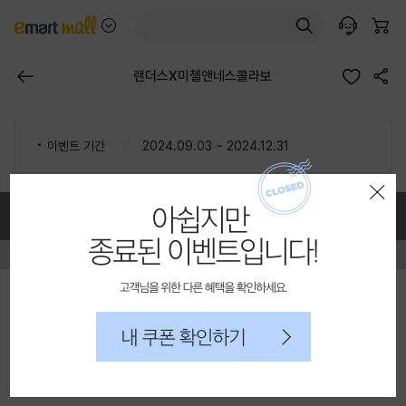
이마트몰
본
담은 상품 수
몰 목록 펼치기
검색
고객센터AI
장바구니
문
바
로
이전 페이지
공유하기
랜더스X미첼앤네스콜라보
가
기
이벤트 기간
2024.09.03 ~ 2024.12.31
종료된 이벤트입니다!
레이어 팝업 닫기
SSG.COM 고객센터 / 전자금융거래 분쟁처리
전화걸기
고객센터AI
1577-3419 /
ssg@ssg.com
로그인
회원가입
PC버전
고객님을 위해 다른 혜택을 확인하세요.
(주)에스에스지닷컴
대표자: 최택원
|
사업자등록번호: 870-88-01143
내 쿠폰 확인하기
통신판매업 신고번호: 제2025-서울영등포-0509호
사업자정보 확인
개인정보관리책임자: 김우진
|
주소: 서울특별시 영등포구 영신로34길 30
호스팅서비스 사업자 : (주)에스에스지닷컴
우리은행 채무지급보증 안내
서비스가입사실 확인
당사는 고객님이 현금 결제한 금액에 대해 우리은행과
채무지급 보증 계약을 체결하여 안전거래를 보장하고 있습니다.