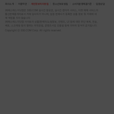
회사소개
이용약관
개인정보처리방침
청소년보호방침
소비자분쟁해결기준
입점상담
㈜에스에스지닷컴은 SSG.COM 실시간 항공권, 실시간 렌터카 서비스, 티켓 예매 서비스의
통신판매중개자로서 거래 당사자가 아니며, 입점 판매사가 등록한 상품 정보 및 거래에 대
해 책임을 지지 않습니다.
㈜에스에스지닷컴 사이트의 상품/판매자/쇼핑정보, 컨텐츠, UI 등에 대한 무단 복제, 전송,
배포, 스크래핑 등의 행위는 저작권법, 콘텐츠사업 진흥법 등에 의하여 엄격히 금지됩니다.
Copyright ⓒ SSG.COM Corp. All rights reserved.
스토어 좋아요