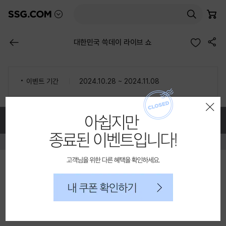
믿고 사는 즐거움 SSG.COM
본
담은 상품 수
몰 목록 펼치기
검색
장바구니
고객센터AI
문
바
공유하기
로
이전 페이지
대한민국 쓱데이 라이브 쇼
가
기
이벤트 기간
2024.10.28 ~ 2024.11.08
종료된 이벤트입니다!
레이어 팝업 닫기
SSG.COM 고객센터 / 전자금융거래 분쟁처리
전화걸기
고객센터AI
1577-3419 /
ssg@ssg.com
로그인
회원가입
PC버전
고객님을 위해 다른 혜택을 확인하세요.
(주)에스에스지닷컴
대표자: 최택원
|
사업자등록번호: 870-88-01143
내 쿠폰 확인하기
통신판매업 신고번호: 제2025-서울영등포-0509호
사업자정보 확인
개인정보관리책임자: 김우진
|
주소: 서울특별시 영등포구 영신로34길 30
호스팅서비스 사업자 : (주)에스에스지닷컴
우리은행 채무지급보증 안내
서비스가입사실 확인
당사는 고객님이 현금 결제한 금액에 대해 우리은행과
채무지급 보증 계약을 체결하여 안전거래를 보장하고 있습니다.