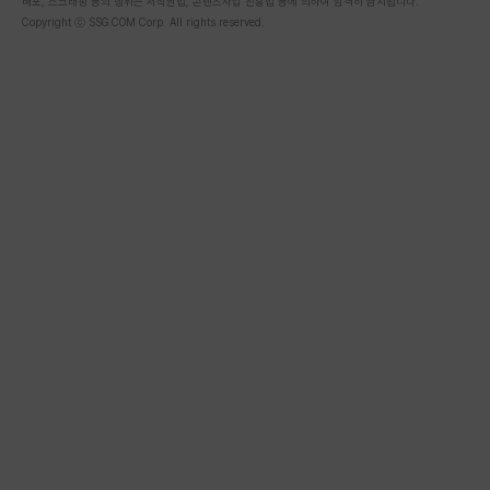
배포, 스크래핑 등의 행위는 저작권법, 콘텐츠사업 진흥법 등에 의하여 엄격히 금지됩니다.
Copyright ⓒ SSG.COM Corp. All rights reserved.
스토어 좋아요