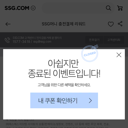
믿고 사는 즐거움 SSG.COM
본
담은 상품 수
몰 목록 펼치기
검색
장바구니
고객센터AI
문
바
공유하기
로
이전 페이지
SSG머니 충전결제 리워드
가
기
SSG.COM 고객센터 / 전자금융거래 분쟁처리
전화걸기
고객센터AI
1577-3419 /
ssg@ssg.com
종료된 이벤트입니다!
레이어 팝업 닫기
로그인
회원가입
PC버전
(주)에스에스지닷컴
대표자: 최택원
|
사업자등록번호: 870-88-01143
통신판매업 신고번호: 제2025-서울영등포-0509호
사업자정보 확인
개인정보관리책임자: 김우진
|
주소: 서울특별시 영등포구 영신로34길 30
호스팅서비스 사업자 : (주)에스에스지닷컴
고객님을 위해 다른 혜택을 확인하세요.
우리은행 채무지급보증 안내
서비스가입사실 확인
당사는 고객님이 현금 결제한 금액에 대해 우리은행과
내 쿠폰 확인하기
채무지급 보증 계약을 체결하여 안전거래를 보장하고 있습니다.
회사소개
이용약관
개인정보처리방침
청소년보호방침
소비자분쟁해결기준
입점상담
㈜에스에스지닷컴은 SSG.COM 실시간 항공권, 실시간 렌터카 서비스, 티켓 예매 서비스의
통신판매중개자로서 거래 당사자가 아니며, 입점 판매사가 등록한 상품 정보 및 거래에 대
해 책임을 지지 않습니다.
㈜에스에스지닷컴 사이트의 상품/판매자/쇼핑정보, 컨텐츠, UI 등에 대한 무단 복제, 전송,