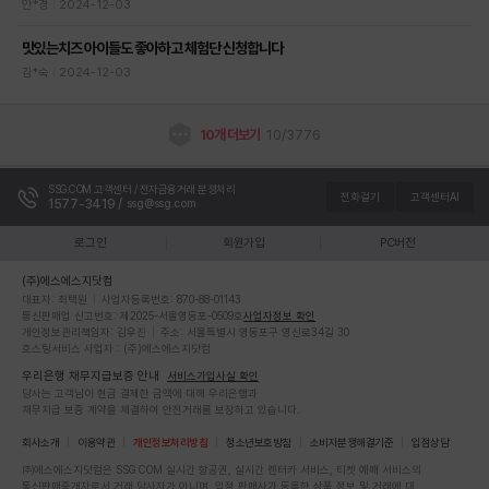
안*경
2024-12-03
맛있는치즈 아이들도 좋아하고 체험단 신청합니다
김*숙
2024-12-03
10개 더보기
10/3776
SSG.COM 고객센터 / 전자금융거래 분쟁처리
전화걸기
고객센터AI
1577-3419 /
ssg@ssg.com
로그인
회원가입
PC버전
(주)에스에스지닷컴
대표자: 최택원
|
사업자등록번호: 870-88-01143
통신판매업 신고번호: 제2025-서울영등포-0509호
사업자정보 확인
개인정보관리책임자: 김우진
|
주소: 서울특별시 영등포구 영신로34길 30
호스팅서비스 사업자 : (주)에스에스지닷컴
우리은행 채무지급보증 안내
서비스가입사실 확인
당사는 고객님이 현금 결제한 금액에 대해 우리은행과
채무지급 보증 계약을 체결하여 안전거래를 보장하고 있습니다.
회사소개
이용약관
개인정보처리방침
청소년보호방침
소비자분쟁해결기준
입점상담
㈜에스에스지닷컴은 SSG.COM 실시간 항공권, 실시간 렌터카 서비스, 티켓 예매 서비스의
통신판매중개자로서 거래 당사자가 아니며, 입점 판매사가 등록한 상품 정보 및 거래에 대