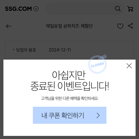
믿고 사는 즐거움 SSG.COM
본
담은 상품 수
몰 목록 펼치기
검색
장바구니
고객센터AI
문
바
공유하기
로
이전 페이지
매일유업 상하치즈 체험단
가
기
당첨자 발표
2024-12-11
종료된 이벤트입니다!
레이어 팝업 닫기
이벤트 진행 내역 정보 테이블
체험단 응모 샘플을 선택해주세요.
신청하기
상하 슈레드치즈
고객님을 위해 다른 혜택을 확인하세요.
내 쿠폰 확인하기
개인정보 제공 동의
더보기
운영방침동의
더보기