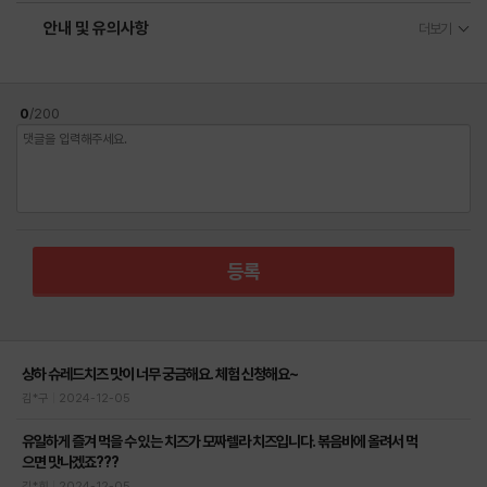
안내 및 유의사항
더보기
0
/200
댓
글
을
입
력
해
주
세
등록
요
상하 슈레드치즈 맛이 너무 궁금해요. 체험 신청해요~
김*구
2024-12-05
유일하게 즐겨 먹을 수 있는 치즈가 모짜렐라 치즈입니다. 볶음바에 올려서 먹
으면 맛나겠죠???
김*희
2024-12-05