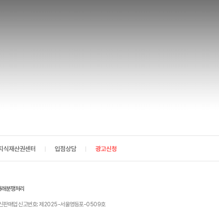
지식재산권센터
입점상담
광고신청
거래분쟁처리
신판매업 신고번호: 제2025-서울영등포-0509호