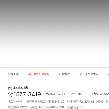
정책 및 약관 메뉴
회사소개
개인정보처리방침
이용약관
청소년 보호방침
(주) 에스에스지닷컴
고객센터
1577-3419
전화문의 전 클릭
고객센터AI
고객센터/전자금융
대표자: 최택원
서울특별시 영등포구 영신로34길 30
사업자등록번호: 870-88-01143
통
개인정보보호책임자: 김우진
Fax: 02-2068-7118
ssg@ssg.com