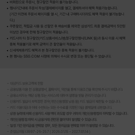
비회원으로 주문시, 청구할인 적용이 불가능합니다.
행사기간내에 주문서 작성/결제페이지를 열고, 결제하셔야 혜택 적용가능합니다.
(기간 이전에 주문서 페이지를 열 시, 기간 내 구매하시더라도 혜택 적용이 불가능합니
다.)
쿠폰할인, 적립금 사용 등 선할인 후 배송비를 제외한 삼성카드 최종 결제금액이 5만원
이상인 경우에 한해 청구할인이 적용됩니다.
카드사의 타 청구할인(카드상품서비스/他청구할인행사/LINK 등)과 동시 이용 시 혜택
중복 적용불가로 혜택 금액이 큰 할인율이 적용됩니다.
신세계제휴카드 혜택과 본 청구할인은 중복 적용이 불가합니다.
본 행사는 SSG.COM 사정에 의해서 수시로 변경 또는 중단될 수 있습니다.
대상카드 보유고객에 한함
금융상품 이용 전 상품설명서, 홈페이지, 약관을 통해 이용조건을 확인해 주시기 바랍니다.
금융소비자는 해당 상품 또는 서비스에 대하여 설명을 받을 권리가 있습니다.
신용카드 발급이 부적정한 경우(개인신용평점 낮음 등) 카드 발급이 제한될 수 있습니다.
카드 이용대금과 이에 수반되는 모든 수수료를 지정된 대금 결제일에 상환합니다.
상환 능력에 비해 신용카드 사용액이 과도할 경우 귀하의 개인신용평점이 하락할 수 있습니다.
개인신용평점 하락 시 금융거래 관련된 불이익이 발생할 수 있습니다.
일정 기간 원리금을 연체할 경우, 모든 원리금을 변제할 의무가 발생할 수 있습니다.
준법심의필 I3897-26-257 ( 2026.01.15 ~ 2027.01.14 )