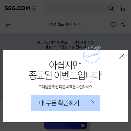
믿고 사는 즐거움 SSG.COM
본
담은 상품 수
몰 목록 펼치기
검색
장바구니
고객센터AI
문
바
공유하기
로
이전 페이지
삼성카드 행사 안내
가
이벤트 상세 노출영역
기
뷰명품잡화쓱세일/프리미엄아울렛 상품
종료된 이벤트입니다!
삼성카드 5만원 이상 결제 시
레이어 팝업 닫기
8% 청구할인
고객님을 위해 다른 혜택을 확인하세요.
내 쿠폰 확인하기