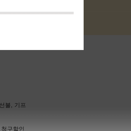
 선불, 기프
% 청구할인