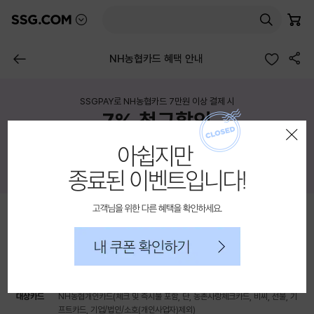
믿고 사는 즐거움 SSG.COM
본
담은 상품 수
몰 목록 펼치기
검색
장바구니
고객센터AI
문
바
공유하기
로
이전 페이지
NH농협카드 혜택 안내
가
이벤트 상세 노출영역
기
SSGPAY로 NH농협카드 7만원 이상 결제 시
종료된 이벤트입니다!
7% 청구할인
레이어 팝업 닫기
고객님을 위해 다른 혜택을 확인하세요.
내 쿠폰 확인하기
행사 정보
행사기간
2026. 6. 8 (월) ~ 6. 14 (일) (※승인일시 기준)
대상카드
NH농협개인카드(체크 및 즉시불 포함, 단, 농촌사랑체크카드, 비씨, 선불, 기
프트카드, 기업/법인/소호(개인사업자)제외)